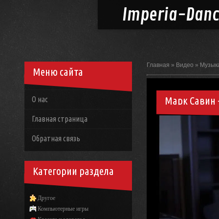
Imperia-
Dan
Главная
»
Видео
»
Музык
Меню сайта
Марк Савин 
О нас
Главная страница
Обратная связь
Категории раздела
Другое
Компьютерные игры