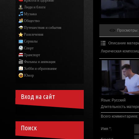
Красота и здоровье
Люди и блоги
Музыка
Общество
Путешествия и события
Просмотры
:
Развлечения
Сериалы
Описание матер
Спорт
Лирическая композиц
Транспорт
Фильмы и анимация
Хобби и образование
Юмор
Вход на сайт
Язык
: Русский
Длительность матер
Всего комментариев
:
Поиск
Имя *: