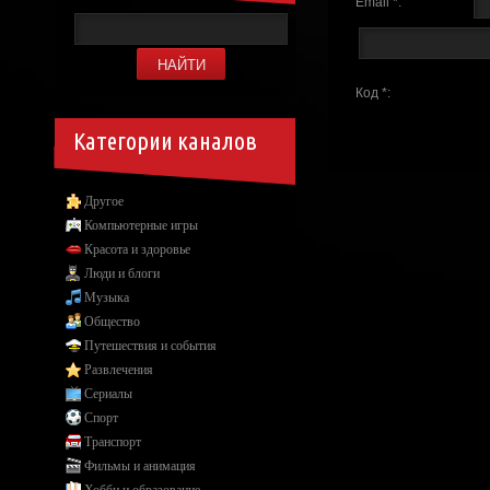
Email *:
Код *:
Категории каналов
Другое
Компьютерные игры
Красота и здоровье
Люди и блоги
Музыка
Общество
Путешествия и события
Развлечения
Сериалы
Спорт
Транспорт
Фильмы и анимация