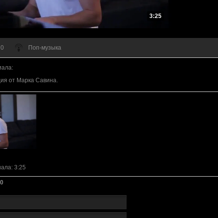
3:25
 0
Поп-музыка
иала
:
ия от Марка Савина.
иала
: 3:25
0