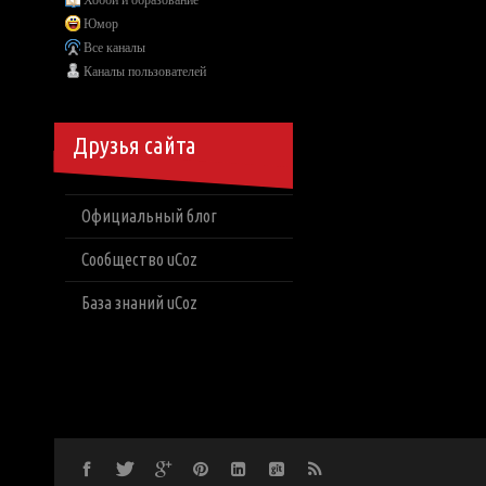
Хобби и образование
Юмор
Все каналы
Каналы пользователей
Друзья сайта
Официальный блог
Сообщество uCoz
База знаний uCoz