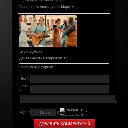
Лиричная композиция от Марселя.
Язык
: Русский
Длительность материала
: 3:41
Всего комментариев
:
0
Имя *:
Email
*:
Код *: