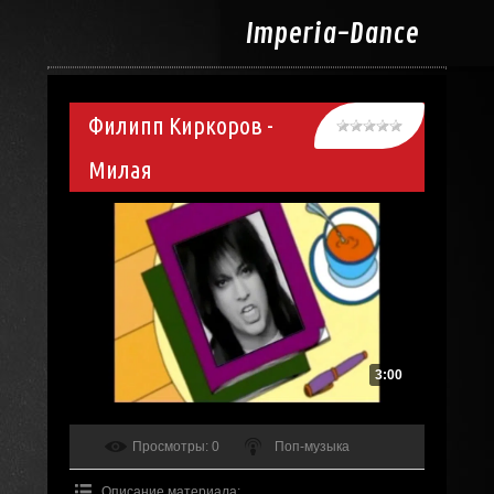
Imperia-
Dance
Филипп Киркоров -
Милая
3:00
Просмотры
: 0
Поп-музыка
Описание материала
: