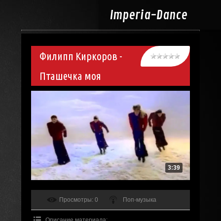
Imperia-
Dance
Филипп Киркоров -
Пташечка моя
3:39
Просмотры
: 0
Поп-музыка
Описание материала
: