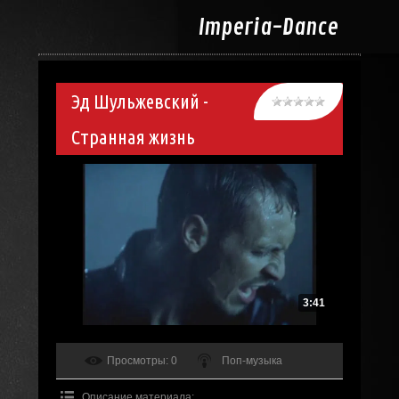
Imperia-
Dance
Эд Шульжевский -
Странная жизнь
3:41
Просмотры
: 0
Поп-музыка
Описание материала
: