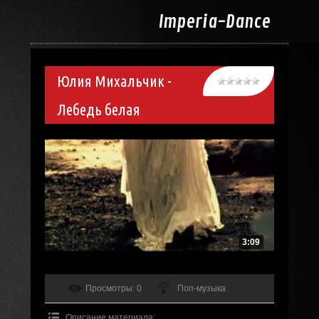
Imperia-
Dance
Юлия Михальчик -
Лебедь белая
3:09
Просмотры
: 0
Поп-музыка
Описание материала
: