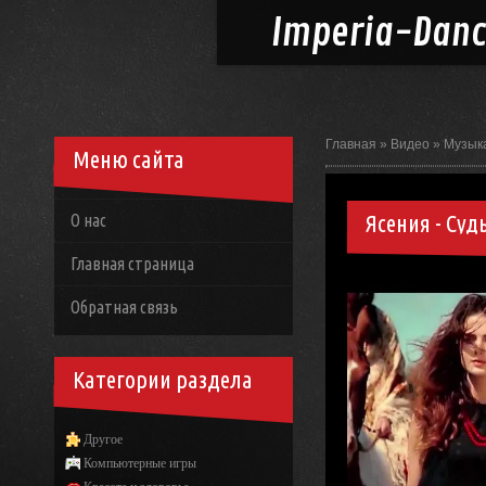
Imperia-
Dan
Главная
»
Видео
»
Музык
Меню сайта
Ясения - Су
О нас
Главная страница
Обратная связь
Категории раздела
Другое
Компьютерные игры