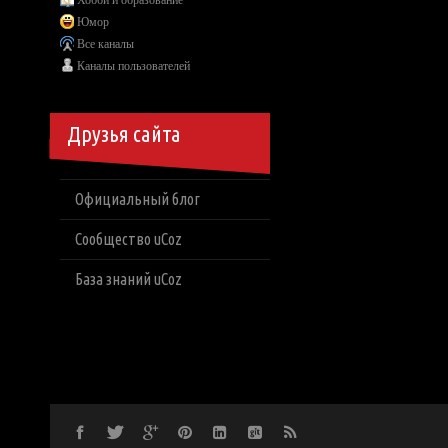
Хобби и образование
Юмор
Все каналы
Каналы пользователей
Друзья сайта
Официальный блог
Сообщество uCoz
База знаний uCoz