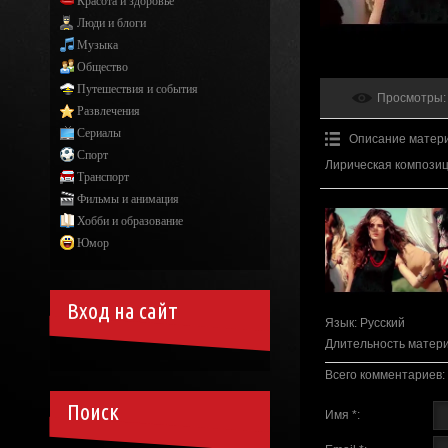
Красота и здоровье
Люди и блоги
Музыка
Общество
Путешествия и события
Просмотры
:
Развлечения
Сериалы
Описание матер
Спорт
Лирическая композиц
Транспорт
Фильмы и анимация
Хобби и образование
Юмор
Вход на сайт
Язык
: Русский
Длительность матер
Всего комментариев
:
Поиск
Имя *: