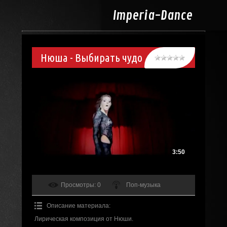
Imperia-
Dance
Нюша - Выбирать чудо
3:50
Просмотры
: 0
Поп-музыка
Описание материала
:
Лирическая композиция от Нюши.