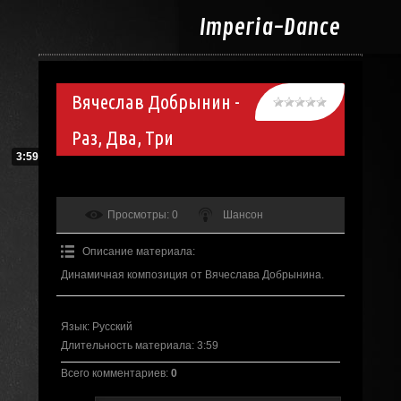
Imperia-
Dance
Вячеслав Добрынин -
Раз, Два, Три
3:59
Просмотры
: 0
Шансон
Описание материала
:
Динамичная композиция от Вячеслава Добрынина.
Язык
: Русский
Длительность материала
: 3:59
Всего комментариев
:
0