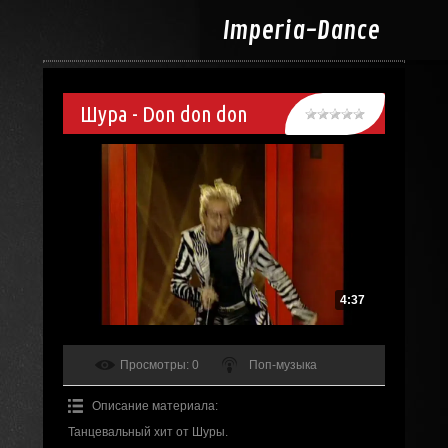
Imperia-
Dance
Шура - Don don don
4:37
Просмотры
: 0
Поп-музыка
Описание материала
:
Танцевальный хит от Шуры.