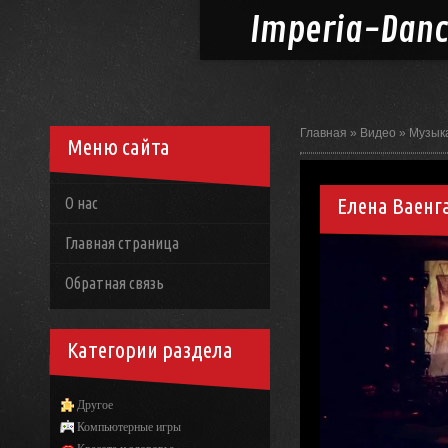
Imperia-
Dan
Главная
»
Видео
»
Музык
Меню сайта
Елена Ваенг
О нас
Главная страница
Обратная связь
Категории раздела
Другое
Компьютерные игры