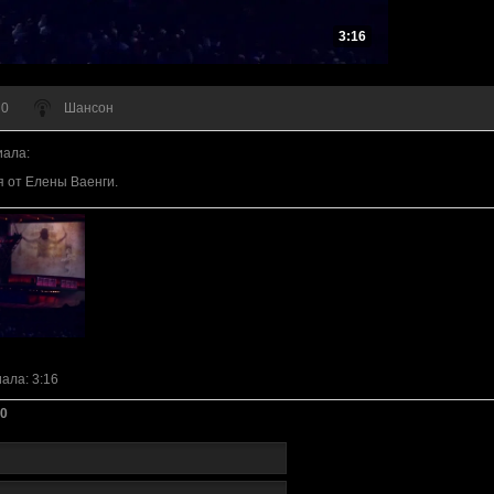
3:16
 0
Шансон
иала
:
 от Елены Ваенги.
иала
: 3:16
0