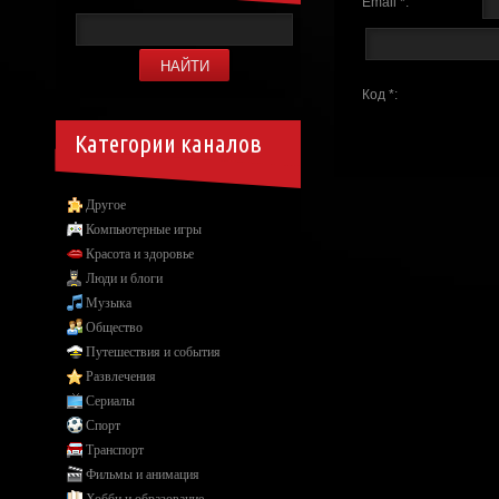
Email *:
Код *:
Категории каналов
Другое
Компьютерные игры
Красота и здоровье
Люди и блоги
Музыка
Общество
Путешествия и события
Развлечения
Сериалы
Спорт
Транспорт
Фильмы и анимация