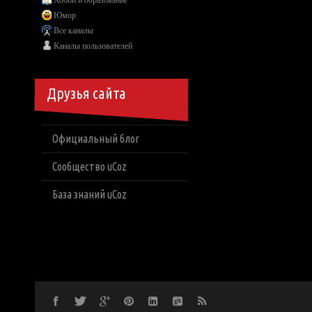
Хобби и образование
Юмор
Все каналы
Каналы пользователей
Друзья сайта
Официальный блог
Сообщество uCoz
База знаний uCoz