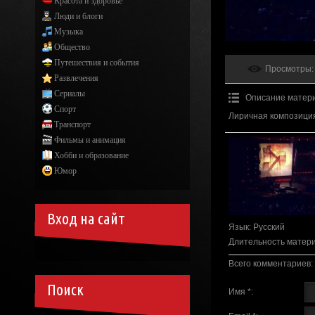
Красота и здоровье
Люди и блоги
Музыка
Общество
Путешествия и события
Просмотры
:
Развлечения
Сериалы
Описание матер
Спорт
Лиричная композиция
Транспорт
Фильмы и анимация
Хобби и образование
Юмор
Вход на сайт
Язык
: Русский
Длительность матер
Всего комментариев
:
Поиск
Имя *: