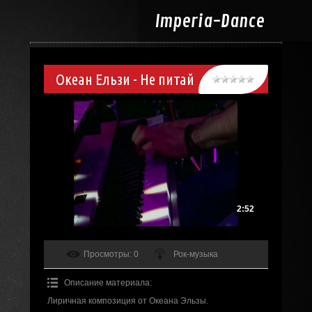
Imperia-
Dance
Океан Ельзи - Не питай
2:52
Просмотры
: 0
Рок-музыка
Описание материала
:
Лиричная композиция от Океана Эльзы.