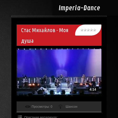
Imperia-
Dance
Стас Михайлов - Моя
душа
4:14
Просмотры
: 0
Шансон
Описание материала
: