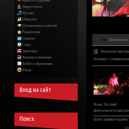
Красота и здоровье
Люди и блоги
Музыка
Общество
Путешествия и события
Развлечения
Сериалы
Просмотры
:
Спорт
Транспорт
Описание матер
Фильмы и анимация
Концерт с симфоническ
Хобби и образование
Юмор
Вход на сайт
Язык
: Русский
Длительность матер
Поиск
Всего комментариев
: