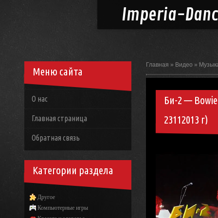
Imperia-
Dan
Главная
»
Видео
»
Музык
Меню сайта
Би-2 — Bowie
О нас
23112013 г)
Главная страница
Обратная связь
Категории раздела
Другое
Компьютерные игры