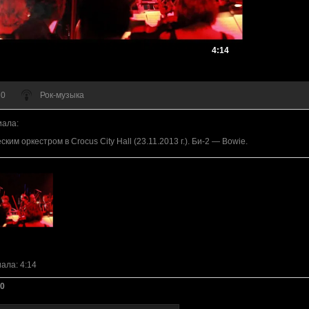
4:14
 0
Рок-музыка
иала
:
им оркестром в Crocus City Hall (23.11.2013 г.). Би-2 — Bowie.
иала
: 4:14
0