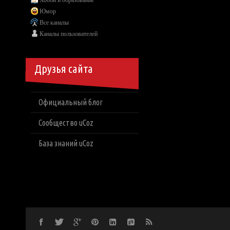
Хобби и образование
Юмор
Все каналы
Каналы пользователей
Друзья сайта
Официальный блог
Сообщество uCoz
База знаний uCoz