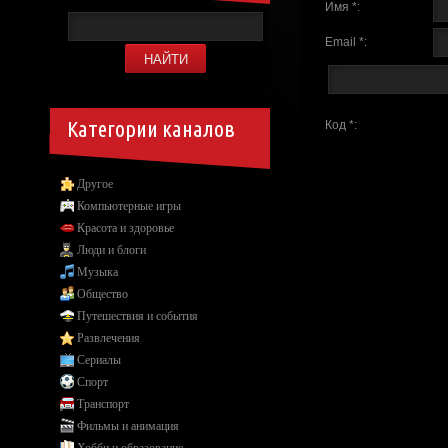
Имя *:
Email *:
Категории каналов
Код *:
Другое
Компьютерные игры
Красота и здоровье
Люди и блоги
Музыка
Общество
Путешествия и события
Развлечения
Сериалы
Спорт
Транспорт
Фильмы и анимация