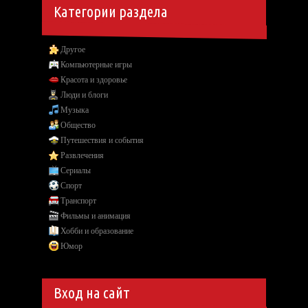
Категории раздела
Другое
Компьютерные игры
Красота и здоровье
Люди и блоги
Музыка
Общество
Путешествия и события
Развлечения
Сериалы
Спорт
Транспорт
Фильмы и анимация
Хобби и образование
Юмор
Вход на сайт