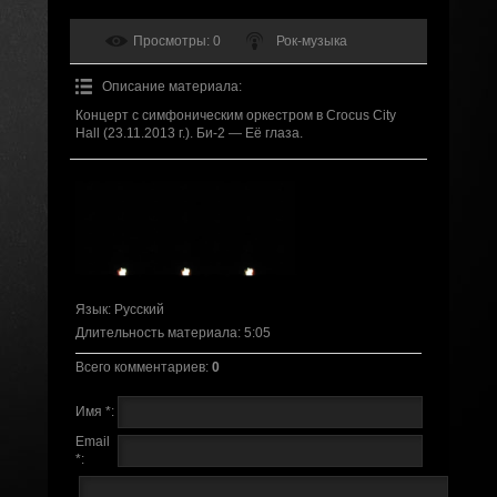
Просмотры
: 0
Рок-музыка
Описание материала
:
Концерт с симфоническим оркестром в Crocus City
Hall (23.11.2013 г.). Би-2 — Её глаза.
Язык
: Русский
Длительность материала
: 5:05
Всего комментариев
:
0
Имя *:
Email
*: