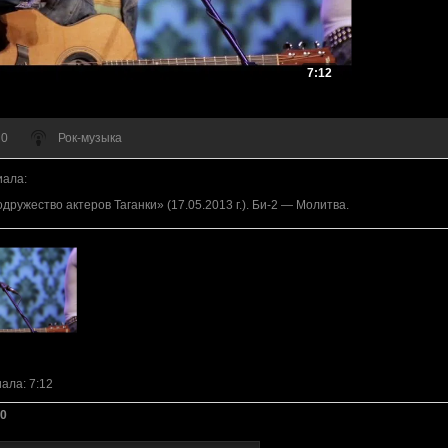
7:12
 0
Рок-музыка
иала
:
дружество актеров Таганки» (17.05.2013 г.). Би-2 — Молитва.
иала
: 7:12
0