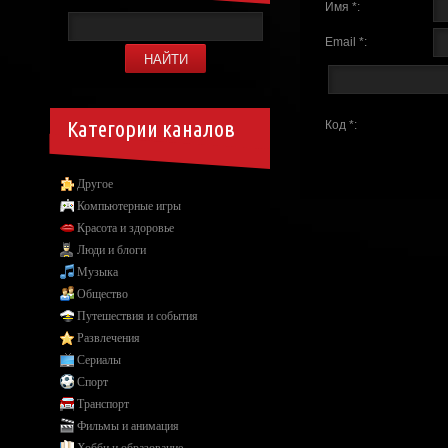
Имя *:
Email *:
Категории каналов
Код *:
Другое
Компьютерные игры
Красота и здоровье
Люди и блоги
Музыка
Общество
Путешествия и события
Развлечения
Сериалы
Спорт
Транспорт
Фильмы и анимация