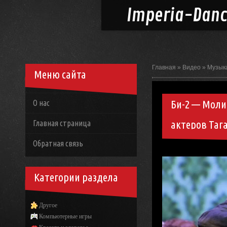
Imperia-
Dan
Главная
»
Видео
»
Музык
Меню сайта
Би-2 — Моли
О нас
актеров Тага
Главная страница
Обратная связь
Категории раздела
Другое
Компьютерные игры