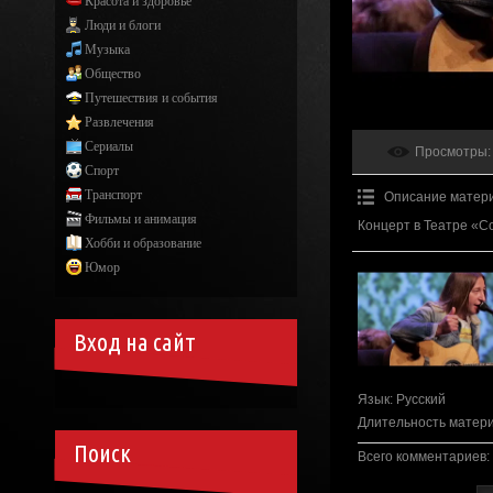
Красота и здоровье
Люди и блоги
Музыка
Общество
Путешествия и события
Развлечения
Сериалы
Просмотры
:
Спорт
Транспорт
Описание матер
Фильмы и анимация
Концерт в Театре «Со
Хобби и образование
Юмор
Вход на сайт
Язык
: Русский
Длительность матер
Поиск
Всего комментариев
: