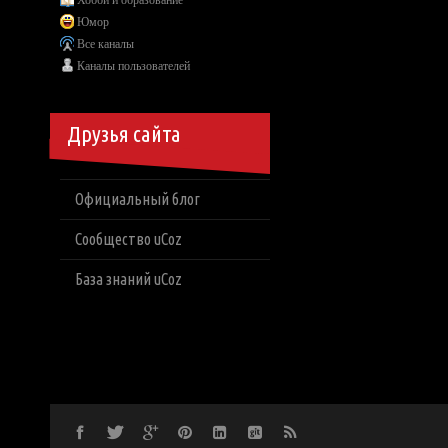
Хобби и образование
Юмор
Все каналы
Каналы пользователей
Друзья сайта
Официальный блог
Сообщество uCoz
База знаний uCoz