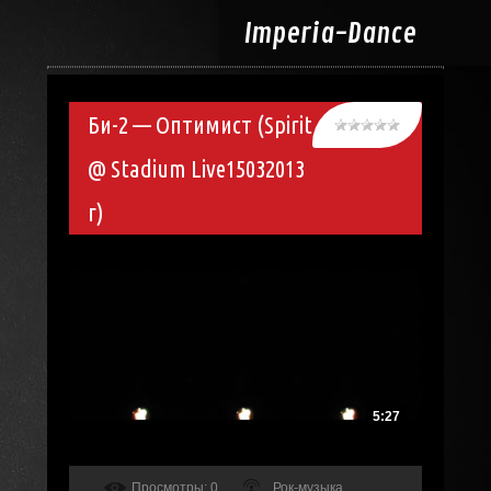
Imperia-
Dance
Би-2 — Оптимист (Spirit
@ Stadium Live15032013
г)
5:27
Просмотры
: 0
Рок-музыка