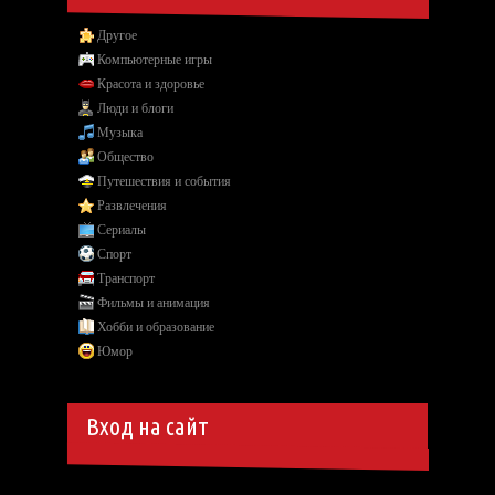
Другое
Компьютерные игры
Красота и здоровье
Люди и блоги
Музыка
Общество
Путешествия и события
Развлечения
Сериалы
Спорт
Транспорт
Фильмы и анимация
Хобби и образование
Юмор
Вход на сайт