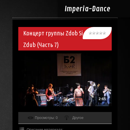
Imperia-
Dance
Концерт группы Zdob Si
Zdub (Часть 7)
2:65
Просмотры
: 0
Другое
Описание материала
: