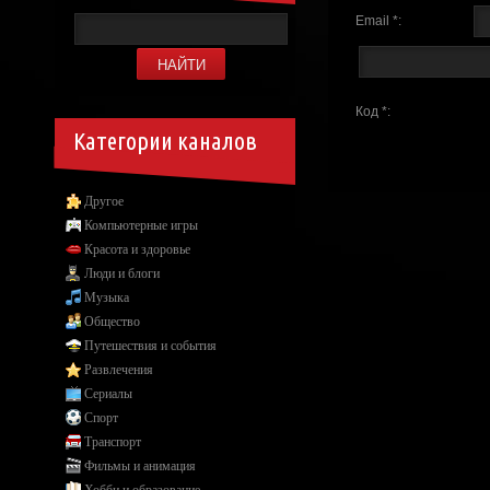
Email *:
Код *:
Категории каналов
Другое
Компьютерные игры
Красота и здоровье
Люди и блоги
Музыка
Общество
Путешествия и события
Развлечения
Сериалы
Спорт
Транспорт
Фильмы и анимация