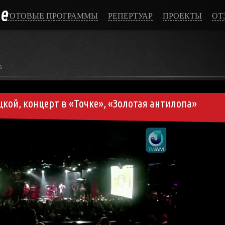
ce
ГОТОВЫЕ ПРОГРАММЫ
РЕПЕРТУАР
ПРОЕКТЫ
ОТ
а
цкой, концерт в «Точке», «Золотая антилопа»