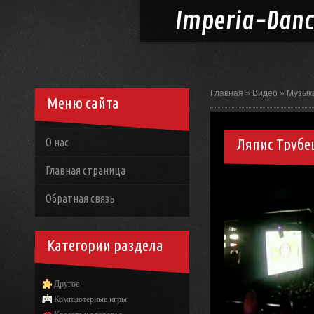
Imperia-
Dan
Главная
»
Видео
»
Музык
Меню сайта
Ляпис Трубе
О нас
Главная страница
Обратная связь
Категории раздела
Другое
Компьютерные игры