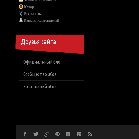
Хобби и образование
Юмор
Все каналы
Каналы пользователей
Друзья сайта
Официальный блог
Сообщество uCoz
База знаний uCoz