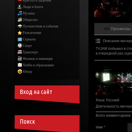
Красота и здоровье
Люди и блоги
Музыка
Общество
Путешествия и события
Просмотры
:
Развлечения
Сериалы
Описание матер
Спорт
TVJAM побывал в сто
Транспорт
в очередной раз оце
Фильмы и анимация
Хобби и образование
Юмор
Вход на сайт
Язык
: Русский
Длительность матер
Всего комментариев
:
Поиск
Имя *: