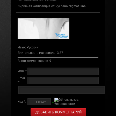
Лиричная композиция от Руслана Nigmatulina
Язык
: Русский
Длительность материала
: 3:37
Всего комментариев
:
0
Имя *:
Email
*:
Код *: