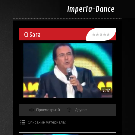
Imperia-
Dance
Ci Sara
3:47
Просмотры
: 0
Другое
Описание материала
: