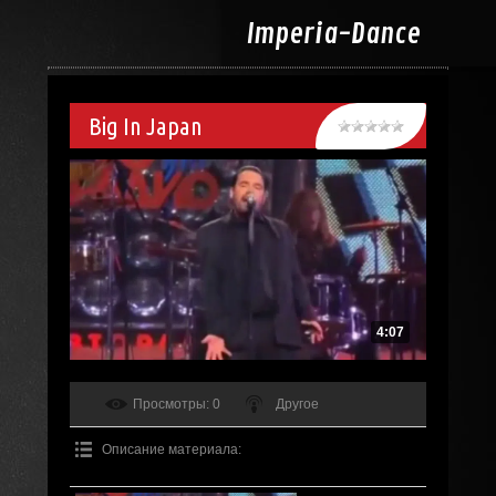
Imperia-
Dance
Big In Japan
4:07
Просмотры
: 0
Другое
Описание материала
: