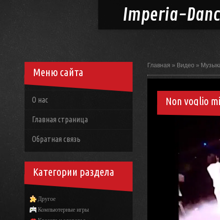
Imperia-
Dan
Главная
»
Видео
»
Музык
Меню сайта
Non voglio mi
О нас
Главная страница
Обратная связь
Категории раздела
Другое
Компьютерные игры