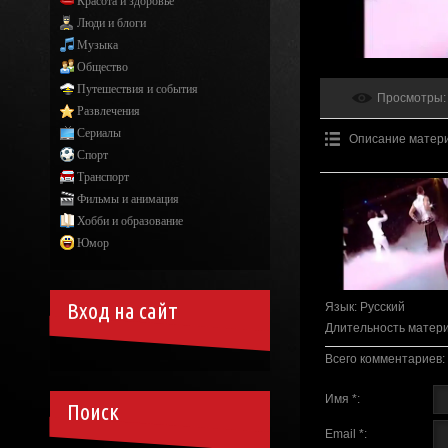
Красота и здоровье
Люди и блоги
Музыка
Общество
Путешествия и события
Просмотры
:
Развлечения
Сериалы
Описание матер
Спорт
Транспорт
Фильмы и анимация
Хобби и образование
Юмор
Вход на сайт
Язык
: Русский
Длительность матер
Всего комментариев
:
Имя *:
Поиск
Email *: