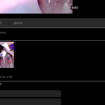
4:03
 0
Другое
иала
:
иала
: 4:03
0