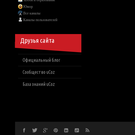
Хобби и образование
Юмор
Все каналы
Каналы пользователей
Друзья сайта
Официальный блог
Сообщество uCoz
База знаний uCoz