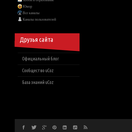
Хобби и образование
Юмор
Все каналы
Каналы пользователей
Друзья сайта
Официальный блог
Сообщество uCoz
База знаний uCoz