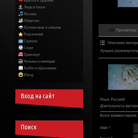
Красота и здоровье
Люди и блоги
Музыка
Общество
Путешествия и события
Просмотры
:
Развлечения
Сериалы
Описание матер
Спорт
Лучшее развлекатель
Транспорт
Фильмы и анимация
Хобби и образование
Юмор
Вход на сайт
Язык
: Русский
Длительность матер
Всего комментариев
:
Поиск
Имя *: