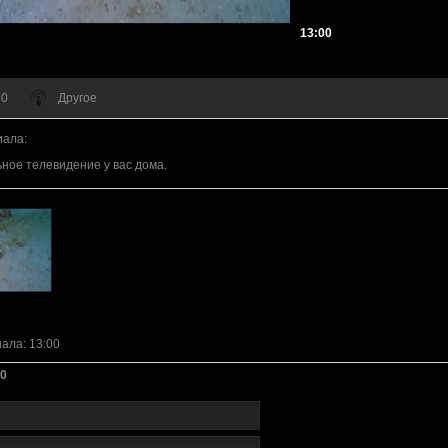
13:00
 0
Другое
иала
:
ное телевидение у вас дома.
иала
: 13:00
0