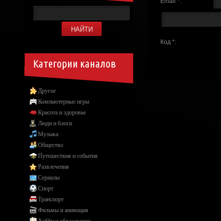
Email *:
Код *:
Категории каналов
Другое
Компьютерные игры
Красота и здоровье
Люди и блоги
Музыка
Общество
Путешествия и события
Развлечения
Сериалы
Спорт
Транспорт
Фильмы и анимация