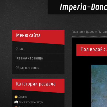
Imperia-
Dan
Главная
»
Видео
»
Путеш
Меню сайта
Под водой с
О нас
Главная страница
Обратная связь
Категории раздела
Другое
Компьютерные игры