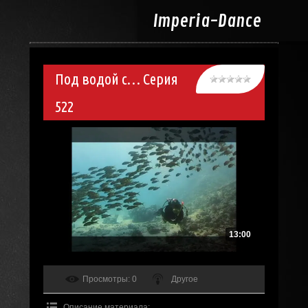
Imperia-
Dance
Под водой с… Серия
522
13:00
Просмотры
: 0
Другое
Описание материала
: