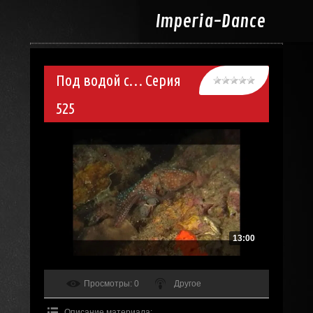
Imperia-
Dance
Под водой с… Серия
525
13:00
Просмотры
: 0
Другое
Описание материала
: