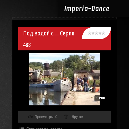
Imperia-
Dance
Под водой с… Серия
488
13:00
Просмотры
: 0
Другое
Описание материала
: