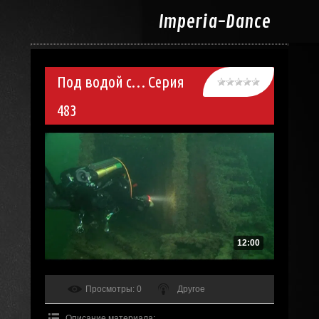
Imperia-
Dance
Под водой с… Серия
483
12:00
Просмотры
: 0
Другое
Описание материала
: