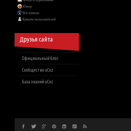
Хобби и образование
Юмор
Все каналы
Каналы пользователей
Друзья сайта
Официальный блог
Сообщество uCoz
База знаний uCoz