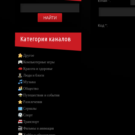
Email *:
Код *:
Категории каналов
Другое
Компьютерные игры
Красота и здоровье
Люди и блоги
Музыка
Общество
Путешествия и события
Развлечения
Сериалы
Спорт
Транспорт
Фильмы и анимация