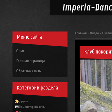
Imperia-
Dan
Главная
»
Видео
»
Путеш
Меню сайта
Клуб покори
О нас
Главная страница
Обратная связь
Категории раздела
Другое
Компьютерные игры