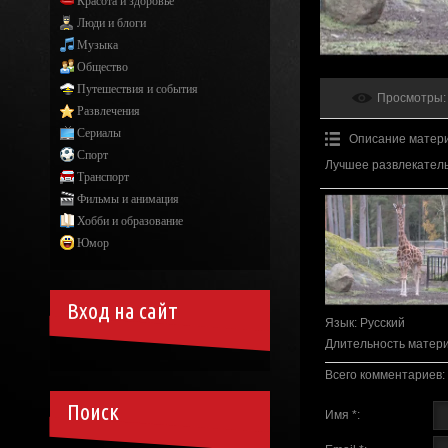
Красота и здоровье
Люди и блоги
Музыка
Общество
Путешествия и события
Просмотры
:
Развлечения
Сериалы
Описание матер
Спорт
Лучшее развлекатель
Транспорт
Фильмы и анимация
Хобби и образование
Юмор
Вход на сайт
Язык
: Русский
Длительность матер
Всего комментариев
:
Поиск
Имя *: