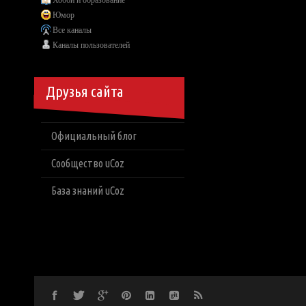
Хобби и образование
Юмор
Все каналы
Каналы пользователей
Друзья сайта
Официальный блог
Сообщество uCoz
База знаний uCoz