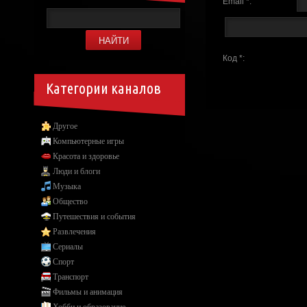
Email *:
Код *:
Категории каналов
Другое
Компьютерные игры
Красота и здоровье
Люди и блоги
Музыка
Общество
Путешествия и события
Развлечения
Сериалы
Спорт
Транспорт
Фильмы и анимация