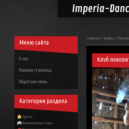
Imperia-
Dan
Главная
»
Видео
»
Путеш
Меню сайта
Клуб покори
О нас
Главная страница
Обратная связь
Категории раздела
Другое
Компьютерные игры