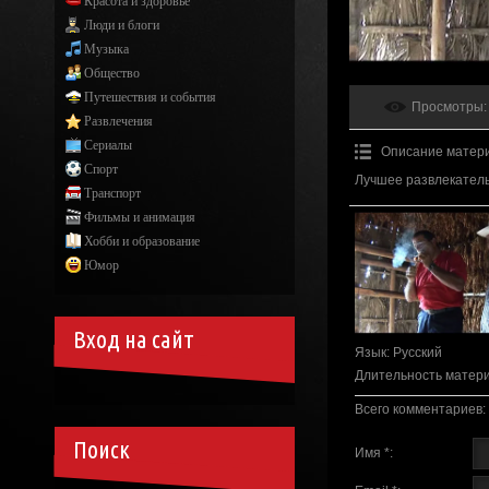
Красота и здоровье
Люди и блоги
Музыка
Общество
Путешествия и события
Просмотры
:
Развлечения
Сериалы
Описание матер
Спорт
Лучшее развлекатель
Транспорт
Фильмы и анимация
Хобби и образование
Юмор
Вход на сайт
Язык
: Русский
Длительность матер
Всего комментариев
:
Поиск
Имя *: