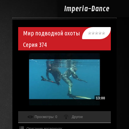
Imperia-
Dance
Мир подводной охоты
Серия 374
13:00
Просмотры
: 0
Другое
Описание материала
: