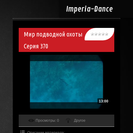
Imperia-
Dance
Мир подводной охоты
Серия 370
13:00
Просмотры
: 0
Другое
Описание материала
: