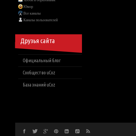
Хобби и образование
Юмор
Все каналы
Каналы пользователей
Друзья сайта
Официальный блог
Сообщество uCoz
База знаний uCoz