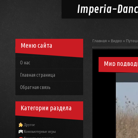
Imperia-
Dan
Главная
»
Видео
»
Путеш
Меню сайта
Мир подводн
О нас
Главная страница
Обратная связь
Категории раздела
Другое
Компьютерные игры