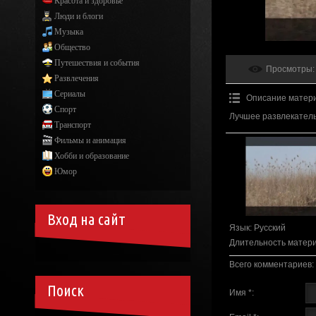
Красота и здоровье
Люди и блоги
Музыка
Общество
Путешествия и события
Просмотры
:
Развлечения
Сериалы
Описание матер
Спорт
Лучшее развлекатель
Транспорт
Фильмы и анимация
Хобби и образование
Юмор
Вход на сайт
Язык
: Русский
Длительность матер
Всего комментариев
:
Поиск
Имя *: