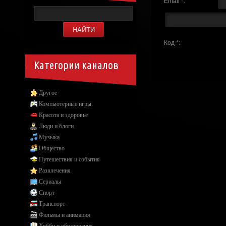
Email *:
Код *:
Категории каналов
Другое
Компьютерные игры
Красота и здоровье
Люди и блоги
Музыка
Общество
Путешествия и события
Развлечения
Сериалы
Спорт
Транспорт
Фильмы и анимация