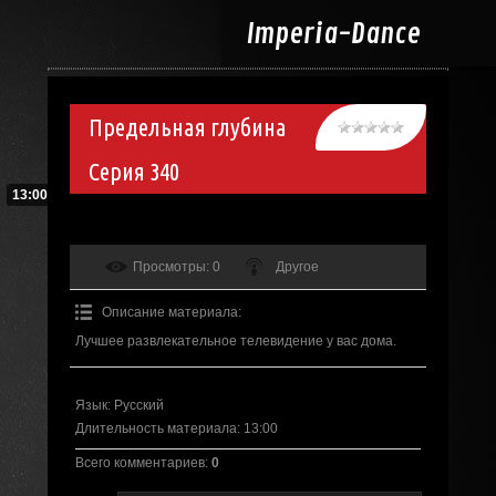
Imperia-
Dance
Предельная глубина
Серия 340
13:00
Просмотры
: 0
Другое
Описание материала
:
Лучшее развлекательное телевидение у вас дома.
Язык
: Русский
Длительность материала
: 13:00
Всего комментариев
:
0