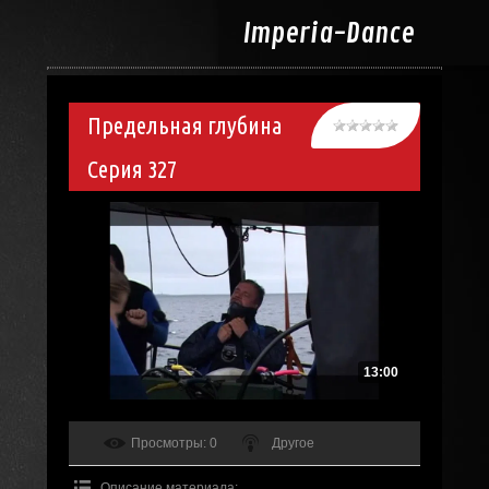
Imperia-
Dance
Предельная глубина
Серия 327
13:00
Просмотры
: 0
Другое
Описание материала
: