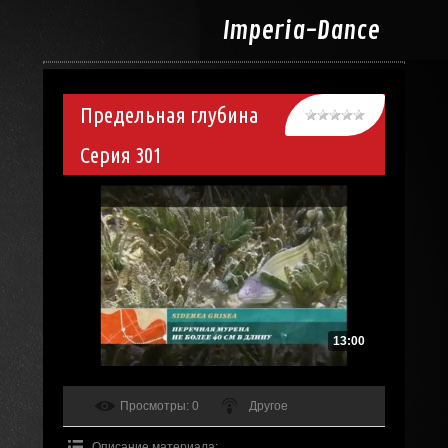
Imperia-
Dance
Предельная глубина
Серия 301
13:00
Просмотры
: 0
Другое
Описание материала
: