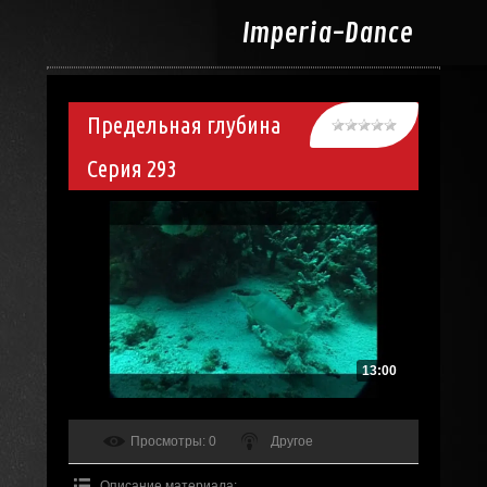
Imperia-
Dance
Предельная глубина
Серия 293
13:00
Просмотры
: 0
Другое
Описание материала
: