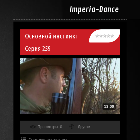
Imperia-
Dance
Основной инстинкт
Серия 259
13:00
Просмотры
: 0
Другое
Описание материала
: