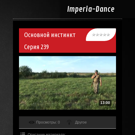
Imperia-
Dance
Основной инстинкт
Серия 239
13:00
Просмотры
: 0
Другое
Описание материала
: