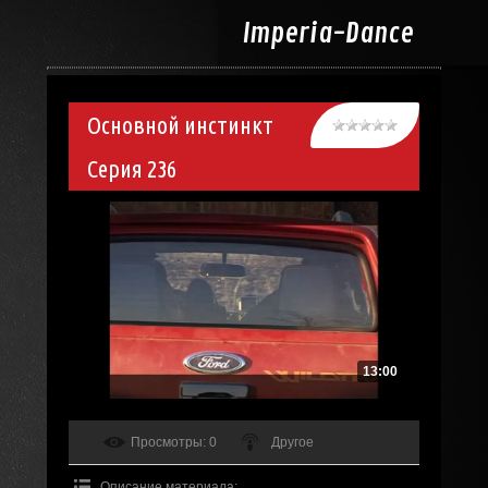
Imperia-
Dance
Основной инстинкт
Серия 236
13:00
Просмотры
: 0
Другое
Описание материала
: