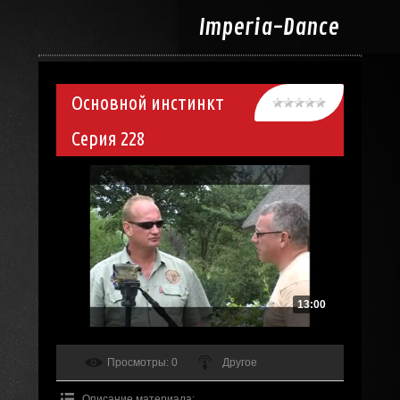
Imperia-
Dance
Основной инстинкт
Серия 228
13:00
Просмотры
: 0
Другое
Описание материала
: