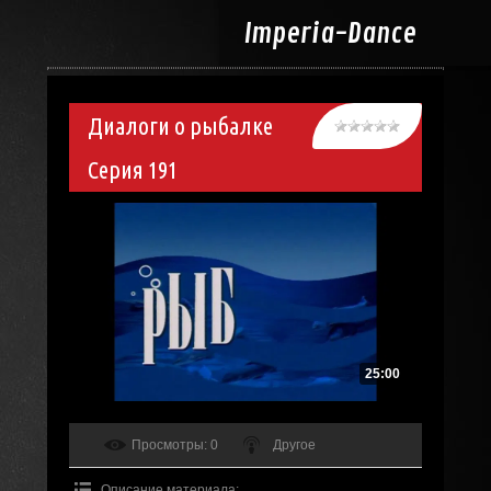
Imperia-
Dance
Диалоги о рыбалке
Серия 191
25:00
Просмотры
: 0
Другое
Описание материала
: