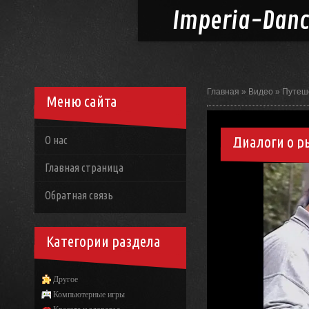
Imperia-
Dan
Главная
»
Видео
»
Путеш
Меню сайта
Диалоги о р
О нас
Главная страница
Обратная связь
Категории раздела
Другое
Компьютерные игры