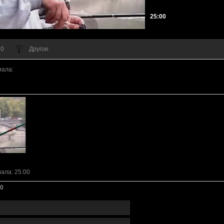
25:00
 0
Другое
иала
:
иала
: 25:00
0