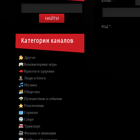
Email *:
Код *:
Категории каналов
Другое
Компьютерные игры
Красота и здоровье
Люди и блоги
Музыка
Общество
Путешествия и события
Развлечения
Сериалы
Спорт
Транспорт
Фильмы и анимация