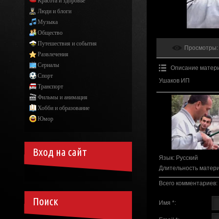
Красота и здоровье
Люди и блоги
Музыка
Общество
Путешествия и события
Просмотры
:
Развлечения
Сериалы
Описание матер
Спорт
Ушаков ИП
Транспорт
Фильмы и анимация
Хобби и образование
Юмор
Вход на сайт
Язык
: Русский
Длительность матер
Всего комментариев
:
Поиск
Имя *: