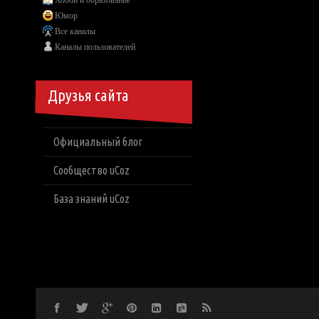
Хобби и образование
Юмор
Все каналы
Каналы пользователей
Друзья сайта
Официальный блог
Сообщество uCoz
База знаний uCoz