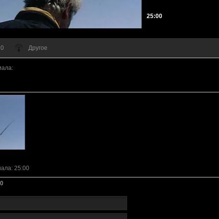
25:00
 0
Другое
иала
:
иала
: 25:00
0