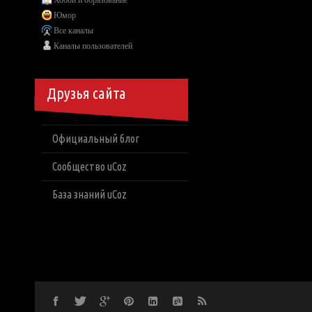
Хобби и образование
Юмор
Все каналы
Каналы пользователей
Друзья сайта
Официальный блог
Сообщество uCoz
База знаний uCoz