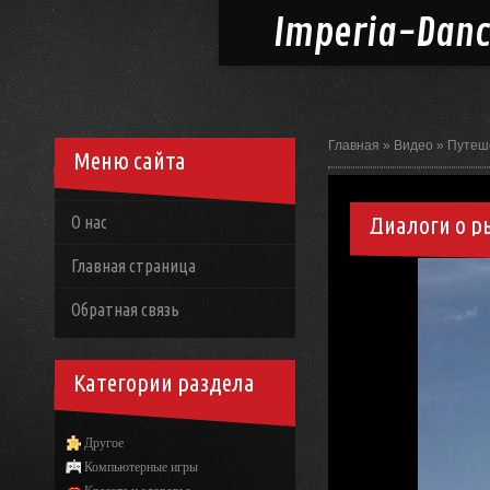
Imperia-
Dan
Главная
»
Видео
»
Путеш
Меню сайта
Диалоги о р
О нас
Главная страница
Обратная связь
Категории раздела
Другое
Компьютерные игры