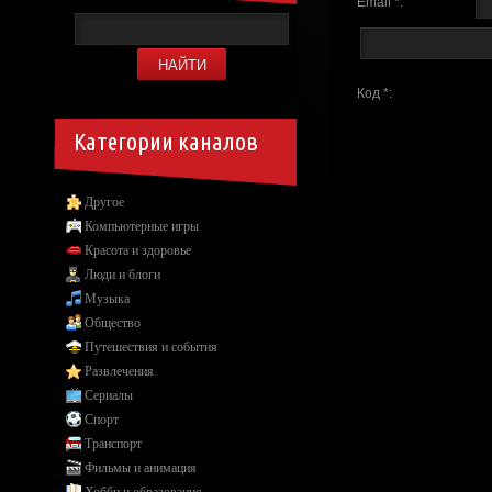
Email *:
Код *:
Категории каналов
Другое
Компьютерные игры
Красота и здоровье
Люди и блоги
Музыка
Общество
Путешествия и события
Развлечения
Сериалы
Спорт
Транспорт
Фильмы и анимация