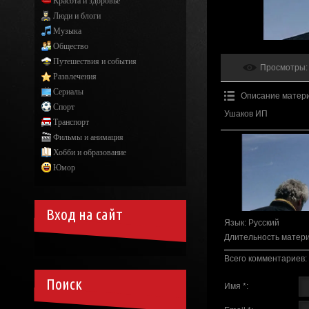
Красота и здоровье
Люди и блоги
Музыка
Общество
Путешествия и события
Просмотры
:
Развлечения
Сериалы
Описание матер
Спорт
Ушаков ИП
Транспорт
Фильмы и анимация
Хобби и образование
Юмор
Вход на сайт
Язык
: Русский
Длительность матер
Всего комментариев
:
Поиск
Имя *: