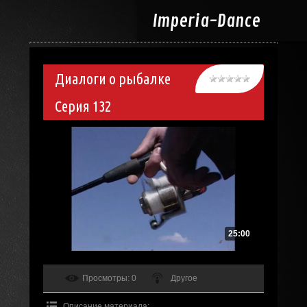
Imperia-
Dance
Диалоги о рыбалке
Серия 132
25:00
Просмотры
: 0
Другое
Описание материала
: