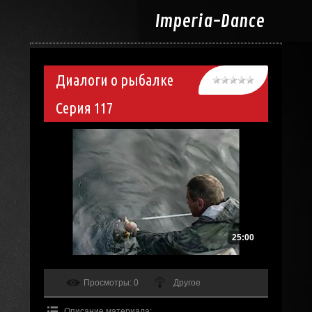
Imperia-
Dance
Диалоги о рыбалке
Серия 117
25:00
Просмотры
: 0
Другое
Описание материала
: