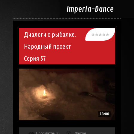
Imperia-
Dance
Диалоги о рыбалке.
Народный проект
Серия 57
13:00
Просмотры
: 0
Другое