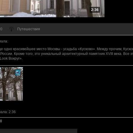
2:36
 0
Путешествия
иала
:
е одно красивейшее место Москвы - усадьба «Кусково». Между прочим, Кусков
России. Кроме того, это уникальный архитектурный памятник XVIII века. Все э
Look Вокруг».
иала
: 2:36
0