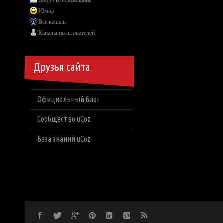
Хобби и образование
Юмор
Все каналы
Каналы пользователей
Друзья сайта
Официальный блог
Сообщество uCoz
База знаний uCoz