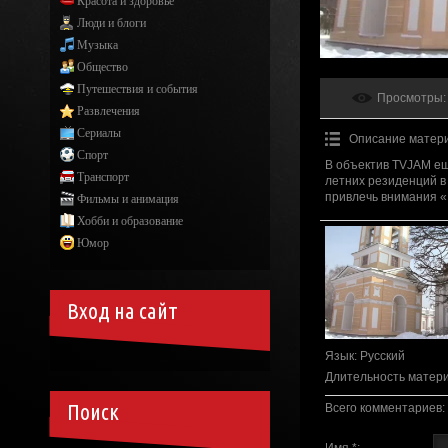
Красота и здоровье
Люди и блоги
Музыка
Общество
Путешествия и события
Просмотры
:
Развлечения
Сериалы
Описание матер
Спорт
В объектив TVJAM ещ
Транспорт
летних резиденций в 
привлечь внимания «
Фильмы и анимация
Хобби и образование
Юмор
Вход на сайт
Язык
: Русский
Длительность матер
Поиск
Всего комментариев
:
Имя *: