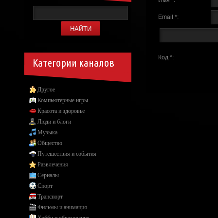
Email *:
Код *:
Категории каналов
Другое
Компьютерные игры
Красота и здоровье
Люди и блоги
Музыка
Общество
Путешествия и события
Развлечения
Сериалы
Спорт
Транспорт
Фильмы и анимация