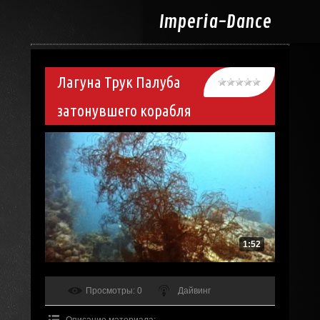
Imperia-
Dance
Лагуна Трук Палуба
затонувшего корабля
1:52
Просмотры
: 0
Дайвинг
Описание материала
: