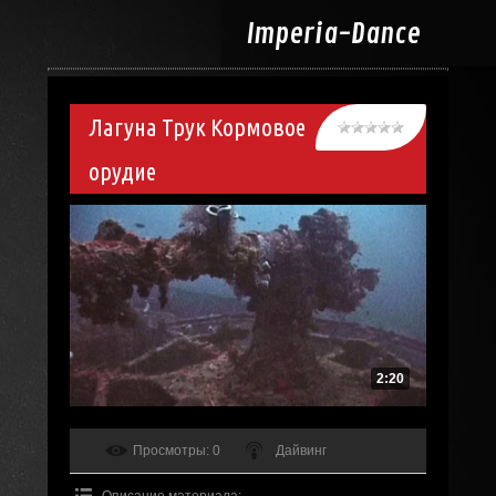
Imperia-
Dance
Лагуна Трук Кормовое
орудие
2:20
Просмотры
: 0
Дайвинг
Описание материала
: